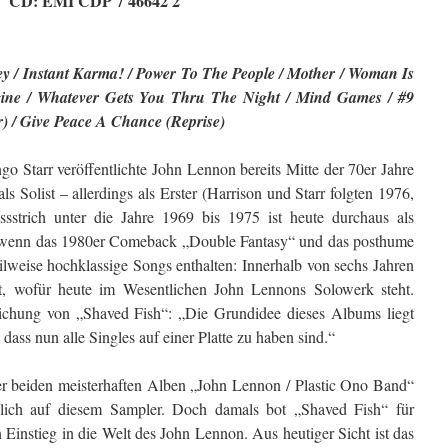
CD: EMI CDP 7 46642 2
y / Instant Karma! / Power To The People / Mother / Woman Is
ine / Whatever Gets You Thru The Night / Mind Games / #9
 / Give Peace A Chance (Reprise)
 Starr veröffentlichte John Lennon bereits Mitte der 70er Jahre
s Solist – allerdings als Erster (Harrison und Starr folgten 1976,
sstrich unter die Jahre 1969 bis 1975 ist heute durchaus als
 wenn das 1980er Comeback „Double Fantasy“ und das posthume
weise hochklassige Songs enthalten: Innerhalb von sechs Jahren
lt, wofür heute im Wesentlichen John Lennons Solowerk steht.
lichung von „Shaved Fish“: „Die Grundidee dieses Albums liegt
dass nun alle Singles auf einer Platte zu haben sind.“
r beiden meisterhaften Alben „John Lennon / Plastic Ono Band“
ndlich auf diesem Sampler. Doch damals bot „Shaved Fish“ für
Einstieg in die Welt des John Lennon. Aus heutiger Sicht ist das