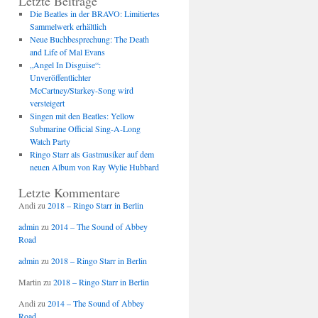
Letzte Beiträge
Die Beatles in der BRAVO: Limitiertes
Sammelwerk erhältlich
Neue Buchbesprechung: The Death
and Life of Mal Evans
„Angel In Disguise“:
Unveröffentlichter
McCartney/Starkey-Song wird
versteigert
Singen mit den Beatles: Yellow
Submarine Official Sing-A-Long
Watch Party
Ringo Starr als Gastmusiker auf dem
neuen Album von Ray Wylie Hubbard
Letzte Kommentare
Andi
zu
2018 – Ringo Starr in Berlin
admin
zu
2014 – The Sound of Abbey
Road
admin
zu
2018 – Ringo Starr in Berlin
Martin
zu
2018 – Ringo Starr in Berlin
Andi
zu
2014 – The Sound of Abbey
Road