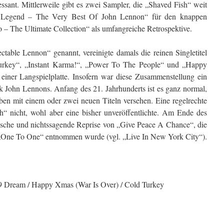
essant. Mittlerweile gibt es zwei Sampler, die „Shaved Fish“ weit
on Legend – The Very Best Of John Lennon“ für den knappen
– The Ultimate Collection“ als umfangreiche Retrospektive.
ectable Lennon“ genannt, vereinigte damals die reinen Singletitel
rkey“, „Instant Karma!“, „Power To The People“ und „Happy
einer Langspielplatte. Insofern war diese Zusammenstellung ein
 John Lennons. Anfang des 21. Jahrhunderts ist es ganz normal,
lben mit einem oder zwei neuen Titeln versehen. Eine regelrechte
“ nicht, wohl aber eine bisher unveröffentlichte. Am Ende des
ische und nichtssagende Reprise von „Give Peace A Chance“, die
 „One To One“ entnommen wurde (vgl. „Live In New York City“).
9 Dream / Happy Xmas (War Is Over) / Cold Turkey