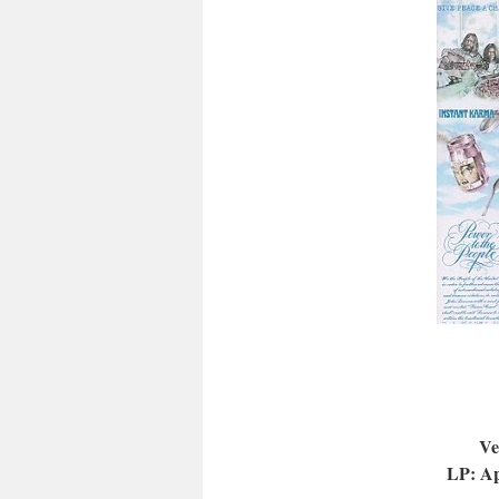
Ve
LP: Ap