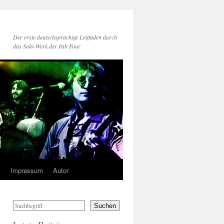
Der erste deutschsprachige Leitfaden durch
das Solo-Werk der Fab Four
s
Impressum
Autor
Suchen