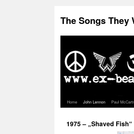
The Songs They 
Home
John Lennon
Paul McCart
Zum
Inhalt
1975 – „Shaved Fish“
springen