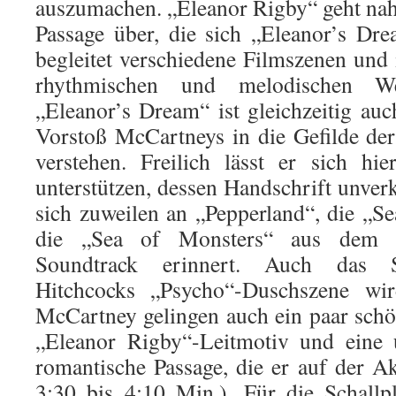
auszumachen. „Eleanor Rigby“ geht naht
Passage über, die sich „Eleanor’s Dr
begleitet verschiedene Filmszenen und 
rhythmischen und melodischen We
„Eleanor’s Dream“ ist gleichzeitig auch
Vorstoß McCartneys in die Gefilde de
verstehen. Freilich lässt er sich h
unterstützen, dessen Handschrift unver
sich zuweilen an „Pepperland“, die „S
die „Sea of Monsters“ aus dem „
Soundtrack erinnert. Auch das St
Hitchcocks „Psycho“-Duschszene wir
McCartney gelingen auch ein paar schö
„Eleanor Rigby“-Leitmotiv und eine 
romantische Passage, die er auf der Aku
3:30 bis 4:10 Min.). Für die Schallp