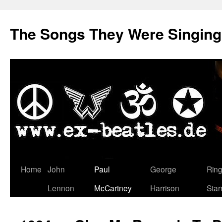
The Songs They Were Singin
Zum
Home
John
Paul
George
Rin
Inhalt
Lennon
McCartney
Harrison
Star
springen