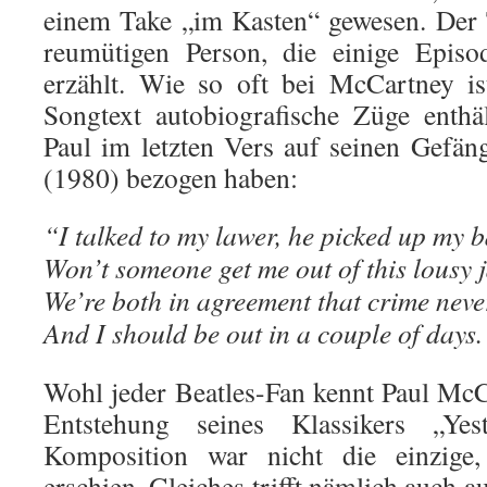
einem Take „im Kasten“ gewesen. Der 
reumütigen Person, die einige Epis
erzählt. Wie so oft bei McCartney is
Songtext autobiografische Züge enth
Paul im letzten Vers auf seinen Gefäng
(1980) bezogen haben:
“I talked to my lawer, he picked up my b
Won’t someone get me out of this lousy j
We’re both in agreement that crime neve
And I should be out in a couple of days.
Wohl jeder Beatles-Fan kennt Paul Mc
Entstehung seines Klassikers „Yes
Komposition war nicht die einzig
erschien. Gleiches trifft nämlich auch 