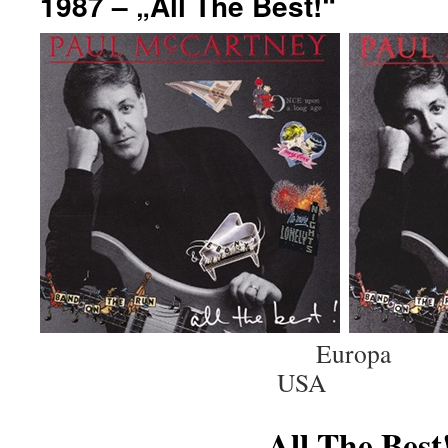
1987 – „All The Best!“
Eur
USA
All The Best