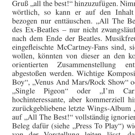
Gruß „all the best!“ hinzuzufügen. Ni
wörtlich, so kann er auf den Inhal
bezogen nur enttäuschen. „All The Bes
des Ex-Beatles – nur nicht zwangsläu
nach dem Ende der Beatles. Musikfreu
eingefleischte McCartney-Fans sind, 
wollen, könnten von dieser an den k
orientierten Zusammenstellung en
abgestoßen werden. Wichtige Komposi
Boy“, „Venus And Mars/Rock Show“ od
„Single Pigeon“ oder „I’m Car
hochinteressante, aber kommerziell h
zurückgebliebene letzte Wings-Album 
auf „All The Best!“ vollständig ignorie
Beleg dafür (siehe „Press To Play“) w
von der Vorstellung leiten lässt, d