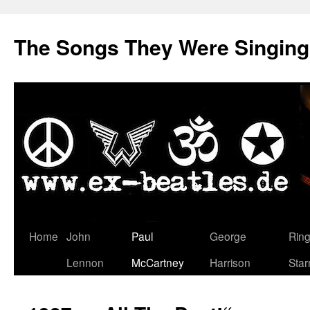
The Songs They Were Singin
Zum
Home
John
Paul
George
Rin
Inhalt
Lennon
McCartney
Harrison
Star
springen