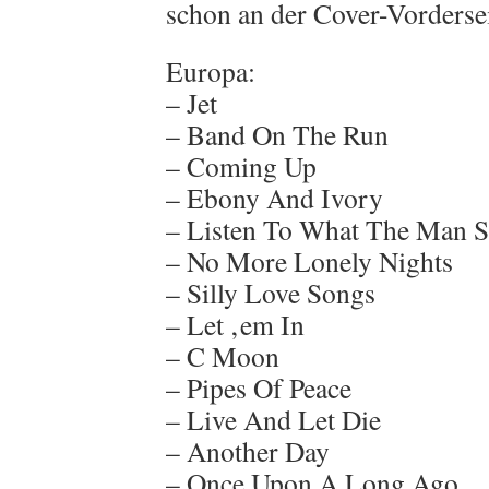
schon an der Cover-Vordersei
Europa:
– Jet
– Band On The Run
– Coming Up
– Ebony And Ivory
– Listen To What The Man S
– No More Lonely Nights
– Silly Love Songs
– Let ‚em In
– C Moon
– Pipes Of Peace
– Live And Let Die
– Another Day
– Once Upon A Long Ago