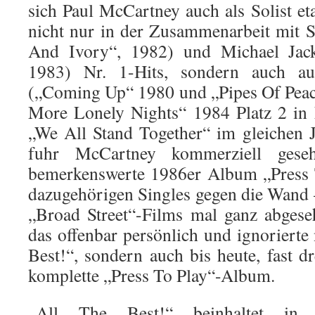
sich Paul McCartney auch als Solist eta
nicht nur in der Zusammenarbeit mit 
And Ivory“, 1982) und Michael Jac
1983) Nr. 1-Hits, sondern auch auf 
(„Coming Up“ 1980 und „Pipes Of Pea
More Lonely Nights“ 1984 Platz 2 in 
„We All Stand Together“ im gleichen 
fuhr McCartney kommerziell geseh
bemerkenswerte 1986er Album „Press T
dazugehörigen Singles gegen die Wand 
„Broad Street“-Films mal ganz abges
das offenbar persönlich und ignorierte
Best!“, sondern auch bis heute, fast dr
komplette „Press To Play“-Album.
„All The Best!“ beinhaltet in i