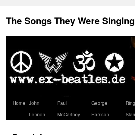
The Songs They Were Singin
Zum
Home
John
Paul
George
Rin
Inhalt
Lennon
McCartney
Harrison
Star
springen