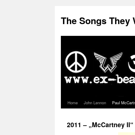
The Songs They 
Home
John Lennon
Paul McCart
Zum
Inhalt
2011 – „McCartney II“
springen