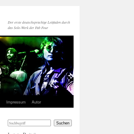
Der erste deutschsprachige Leitfaden durch
das Solo-Werk der Fab Four
s
Impressum
Autor
Suchen