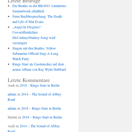
Letzte Beiträge
Die Beatles in der BRAVO: Limitiertes
Sammelwerk erhältlich
Neue Buchbesprechung: The Death
and Life of Mal Evans
„Angel In Disguise“:
Unveröffentlichter
McCartney/Starkey-Song wird
versteigert
Singen mit den Beatles: Yellow
Submarine Official Sing-A-Long
Watch Party
Ringo Starr als Gastmusiker auf dem
neuen Album von Ray Wylie Hubbard
Letzte Kommentare
Andi
zu
2018 – Ringo Starr in Berlin
admin
zu
2014 – The Sound of Abbey
Road
admin
zu
2018 – Ringo Starr in Berlin
Martin
zu
2018 – Ringo Starr in Berlin
Andi
zu
2014 – The Sound of Abbey
Road