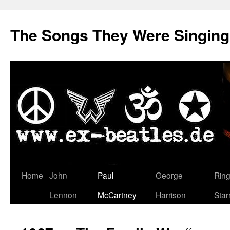
The Songs They Were Singin
Zum
Home
John
Paul
George
Rin
Inhalt
Lennon
McCartney
Harrison
Star
springen