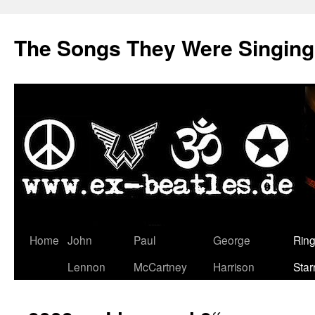
The Songs They Were Singin
Zum
Home
John
Paul
George
Rin
Inhalt
Lennon
McCartney
Harrison
Star
springen