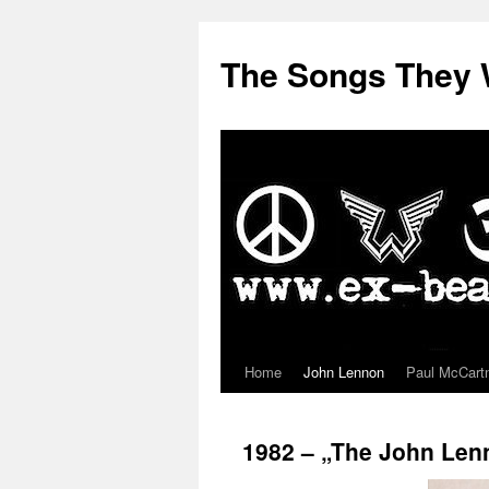
The Songs They 
Home
John Lennon
Paul McCart
Zum
Inhalt
1982 – „The John Len
springen