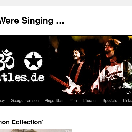
Were Singing …
ney
George Harrison
Ringo Starr
Film
Literatur
Specials
Link
non Collection“