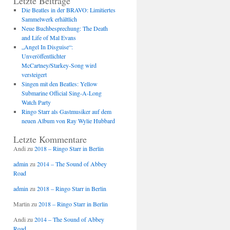
Letzte Beiträge
Die Beatles in der BRAVO: Limitiertes
Sammelwerk erhältlich
Neue Buchbesprechung: The Death
and Life of Mal Evans
„Angel In Disguise“:
Unveröffentlichter
McCartney/Starkey-Song wird
versteigert
Singen mit den Beatles: Yellow
Submarine Official Sing-A-Long
Watch Party
Ringo Starr als Gastmusiker auf dem
neuen Album von Ray Wylie Hubbard
Letzte Kommentare
Andi
zu
2018 – Ringo Starr in Berlin
admin
zu
2014 – The Sound of Abbey
Road
admin
zu
2018 – Ringo Starr in Berlin
Martin
zu
2018 – Ringo Starr in Berlin
Andi
zu
2014 – The Sound of Abbey
Road