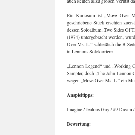
auch keinen allzu großen Verlust dar
Ein Kuriosum ist „Move Over Ms.
geschriebene Stück erschien zuers
dessen Soloalbum „Two Sides Of Th
(1974) untergebracht werden, wurd
Over Ms. L.“ schließlich die B-Se
in Lennons Solokarriere.
„Lennon Legend“ und „Working Cla
Sampler, doch „The John Lennon Col
wegen „Move Over Ms. L.“ ein Mus
Anspieltipps:
Imagine / Jealous Guy / #9 Dream 
Bewertung: