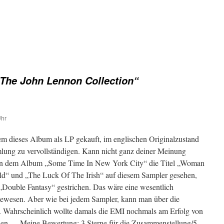
„The John Lennon Collection“
Uhr
em dieses Album als LP gekauft, im englischen Originalzustand
ung zu vervollständigen. Kann nicht ganz deiner Meinung
on dem Album „Some Time In New York City“ die Titel „Woman
d“ und „The Luck Of The Irish“ auf diesem Sampler gesehen,
 „Double Fantasy“ gestrichen. Das wäre eine wesentlich
wesen. Aber wie bei jedem Sampler, kann man über die
. Wahrscheinlich wollte damals die EMI nochmals am Erfolg von
den…. Meine Bewertung: 3 Sterne für die Zusammenstellung/5