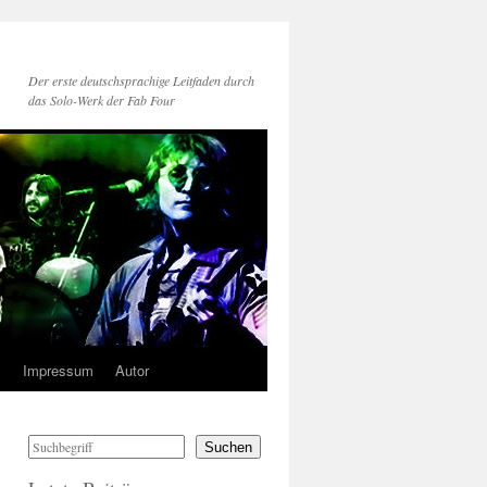
Der erste deutschsprachige Leitfaden durch
das Solo-Werk der Fab Four
s
Impressum
Autor
Suchen