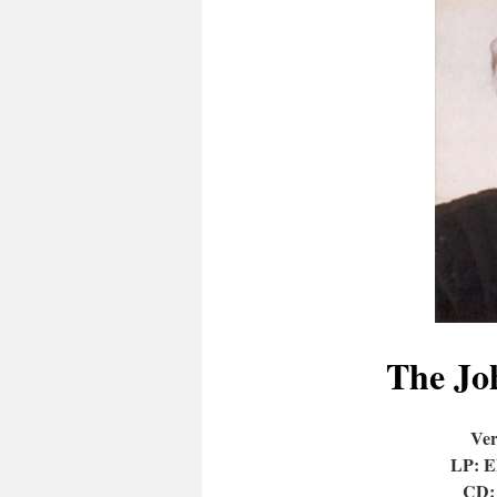
The Jo
Ver
LP: E
CD: