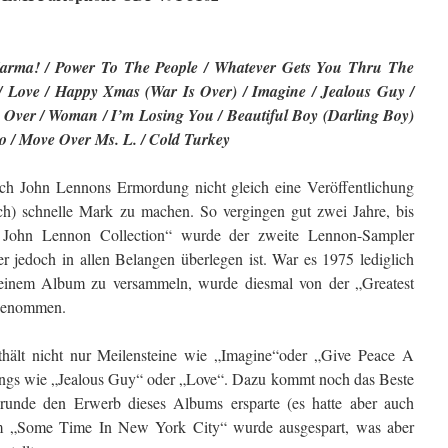
Karma! / Power To The People / Whatever Gets You Thru The
 Love / Happy Xmas (War Is Over) / Imagine / Jealous Guy /
g Over / Woman / I’m Losing You / Beautiful Boy (Darling Boy)
o / Move Over Ms. L. / Cold Turkey
ach John Lennons Ermordung nicht gleich eine Veröffentlichung
h) schnelle Mark zu machen. So vergingen gut zwei Jahre, bis
 John Lennon Collection“ wurde der zweite Lennon-Sampler
er jedoch in allen Belangen überlegen ist. War es 1975 lediglich
f einem Album zu versammeln, wurde diesmal von der „Greatest
 genommen.
hält nicht nur Meilensteine wie „Imagine“oder „Give Peace A
ongs wie „Jealous Guy“ oder „Love“. Dazu kommt noch das Beste
unde den Erwerb dieses Albums ersparte (es hatte aber auch
m „Some Time In New York City“ wurde ausgespart, was aber