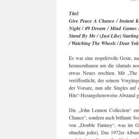
Titel:
Give Peace A Chance / Instant 
Night / #9 Dream / Mind Games /
Stand By Me / (Just Like) Startin
/ Watching The Wheels / Dear Yok
Es war eine respektvolle Geste, n
herauszuhauen um die (damals noc
etwas Neues erschien. Mit „The
veröffentlicht, der seinem Vorgäng
der Vorsatz, nun alle Singles au
Hits“-Herangehensweise Abstand
Die „John Lennon Collection“ ent
Chance“, sondern auch brillante S
von „Double Fantasy“, was im Gr
ohnehin jeder). Das 1972er Albu