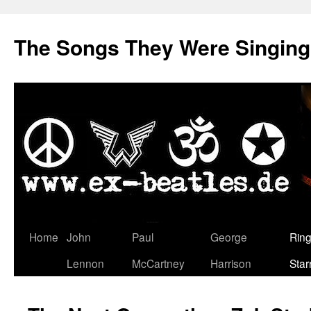
The Songs They Were Singin
Zum
Home
John
Paul
George
Rin
Inhalt
Lennon
McCartney
Harrison
Star
springen