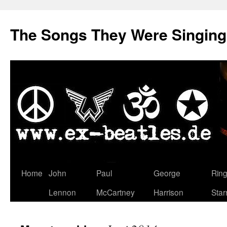
The Songs They Were Singin
Zum
Home
John
Paul
George
Rin
Inhalt
Lennon
McCartney
Harrison
Star
springen