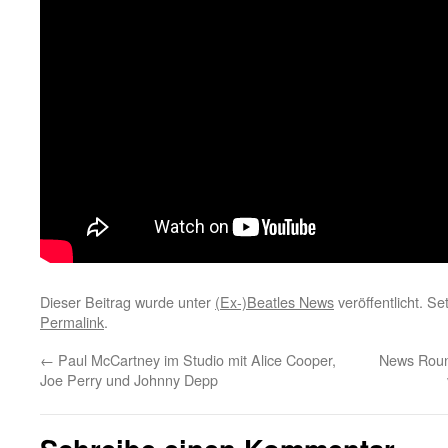
Dieser Beitrag wurde unter
(Ex-)Beatles News
veröffentlicht. S
Permalink
.
←
Paul McCartney im Studio mit Alice Cooper,
News Roun
Joe Perry und Johnny Depp