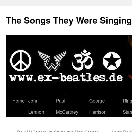
The Songs They Were Singin
Zum
Home
John
Paul
George
Rin
Inhalt
Lennon
McCartney
Harrison
Star
springen
←
Paul McCartney im Studio mit Alice Cooper,
News Roun