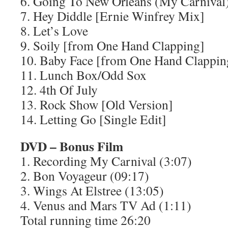
6. Going To New Orleans (My Carnival
7. Hey Diddle [Ernie Winfrey Mix]
8. Let’s Love
9. Soily [from One Hand Clapping]
10. Baby Face [from One Hand Clappin
11. Lunch Box/Odd Sox
12. 4th Of July
13. Rock Show [Old Version]
14. Letting Go [Single Edit]
DVD – Bonus Film
1. Recording My Carnival (3:07)
2. Bon Voyageur (09:17)
3. Wings At Elstree (13:05)
4. Venus and Mars TV Ad (1:11)
Total running time 26:20