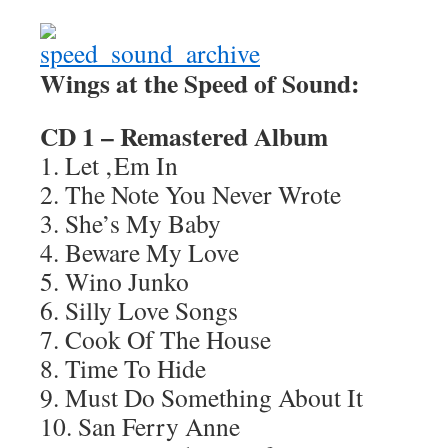
Wings at the Speed of Sound:
CD 1 – Remastered Album
1. Let ‚Em In
2. The Note You Never Wrote
3. She’s My Baby
4. Beware My Love
5. Wino Junko
6. Silly Love Songs
7. Cook Of The House
8. Time To Hide
9. Must Do Something About It
10. San Ferry Anne