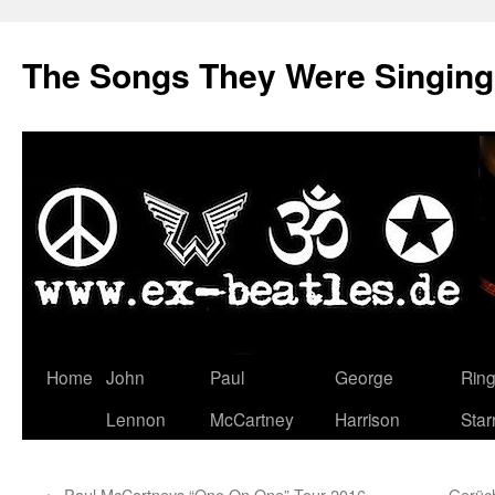
The Songs They Were Singin
Zum
Home
John
Paul
George
Rin
Inhalt
Lennon
McCartney
Harrison
Star
springen
←
Paul McCartneys “One On One”-Tour 2016 –
Gerüc