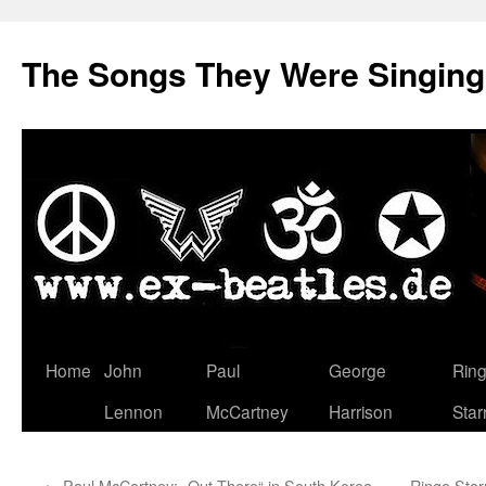
The Songs They Were Singin
Zum
Home
John
Paul
George
Rin
Inhalt
Lennon
McCartney
Harrison
Star
springen
←
Paul McCartney: „Out There“ in South Korea
Ringo Star