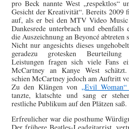
pro Beck nannte West „respektlos“ u
Gesicht der Kreativität“. Bereits 2009 
auf, als er bei den MTV Video Music
Dankesrede unterbrach und ebenfalls e
die Auszeichnung an Beyoncé abtreten s
Nicht nur angesichts dieses ungehobel
geradezu grotesken Beurteilung 
Leistungen fragen sich viele Fans e
McCartney an Kanye West schätzt. 
schien McCartney jedoch am Auftritt vo
Zu den Klängen von
„Evil Woman“
tanzte, klatschte und sang er steh
restliche Publikum auf den Plätzen saß.
Erfreulicher war die posthume Würdig
Der frühere Beatles-Leadgitarrist, ver