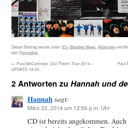
Dieser Beitrag wurde unter
(Ex-)Beatles News
,
Allgemein
veröff
den
Permalink
.
←
Paul McCartneys „Out There“-Tour 2014 –
Paul 
UPDATE 18.03.
2 Antworten zu
Hannah und der
Hannah
sagt:
März 23, 2014 um 12:56 p.m. Uhr
CD ist bereits angekommen. Auch a