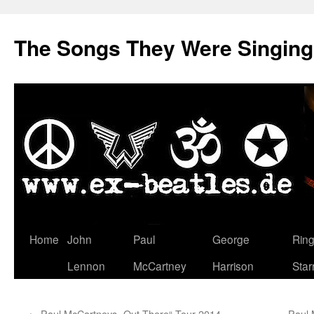
The Songs They Were Singin
Zum
Home
John
Paul
George
Rin
Inhalt
Lennon
McCartney
Harrison
Star
springen
←
Paul McCartneys „Out There“-Tour 2014 –
Paul 