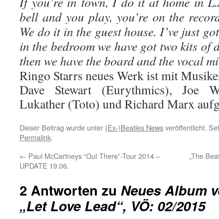
If you’re in town, I do it at home in L.
bell and you play, you’re on the recor
We do it in the guest house. I’ve just go
in the bedroom we have got two kits of
then we have the board and the vocal mi
Ringo Starrs neues Werk ist mit Musike
Dave Stewart (Eurythmics), Joe Wa
Lukather (Toto) und Richard Marx au
Dieser Beitrag wurde unter
(Ex-)Beatles News
veröffentlicht. S
Permalink
.
←
Paul McCartneys “Out There”-Tour 2014 –
„The Beat
UPDATE 19.06.
2 Antworten zu
Neues Album v
„Let Love Lead“, VÖ: 02/2015