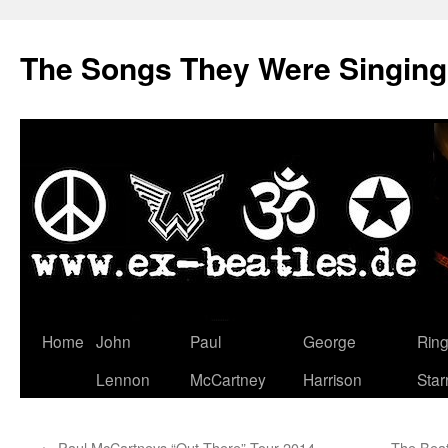
The Songs They Were Singin
Zum
Home
John
Paul
George
Rin
Inhalt
Lennon
McCartney
Harrison
Star
springen
←
Paul McCartneys “Out There”-Tour 2014 –
„The Beat