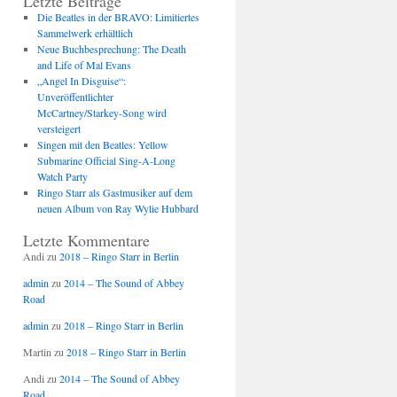
Letzte Beiträge
Die Beatles in der BRAVO: Limitiertes
Sammelwerk erhältlich
Neue Buchbesprechung: The Death
and Life of Mal Evans
„Angel In Disguise“:
Unveröffentlichter
McCartney/Starkey-Song wird
versteigert
Singen mit den Beatles: Yellow
Submarine Official Sing-A-Long
Watch Party
Ringo Starr als Gastmusiker auf dem
neuen Album von Ray Wylie Hubbard
Letzte Kommentare
Andi
zu
2018 – Ringo Starr in Berlin
admin
zu
2014 – The Sound of Abbey
Road
admin
zu
2018 – Ringo Starr in Berlin
Martin
zu
2018 – Ringo Starr in Berlin
Andi
zu
2014 – The Sound of Abbey
Road