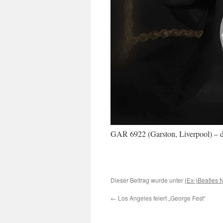
GAR 6922 (Garston, Liverpool) – d
Dieser Beitrag wurde unter
(Ex-)Beatles
←
Los Angeles feiert „George Fest“