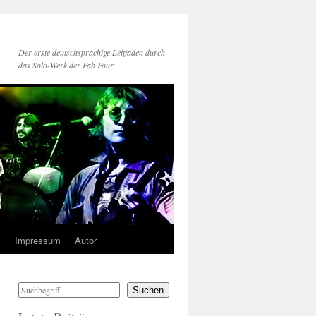
Der erste deutschsprachige Leitfaden durch
das Solo-Werk der Fab Four
s
Impressum
Autor
Suchen