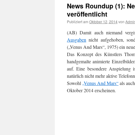
News Roundup (1): N
veröffentlicht
Publiziert am
Oktober 12, 2014
von
Admi
(AB) Damit auch niemand vergis
Ausgaben
nicht aufgehoben, son
(„Venus And Mars“, 1975) ein neuer
Das Konzept des Künstlers Thomas
handgemalte animierte Einzelbilder
auf. Eine besondere Anspielung is
natürlich nicht mehr aktive Telefo
Sowohl
„Venus And Mars“
als auc
Oktober 2014 erscheinen.