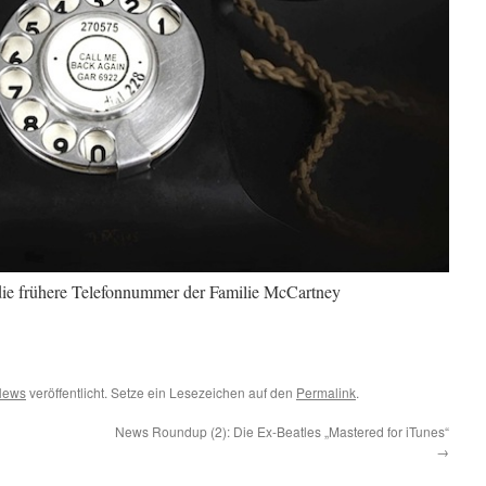
ie frühere Telefonnummer der Familie McCartney
 News
veröffentlicht. Setze ein Lesezeichen auf den
Permalink
.
News Roundup (2): Die Ex-Beatles „Mastered for iTunes“
→