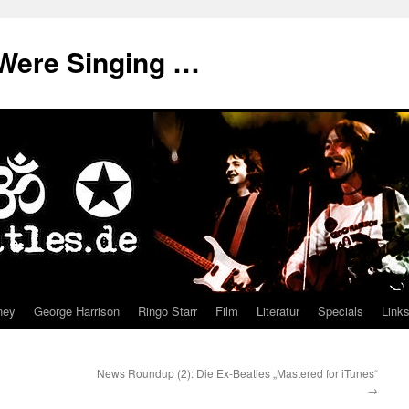
Were Singing …
ney
George Harrison
Ringo Starr
Film
Literatur
Specials
Link
News Roundup (2): Die Ex-Beatles „Mastered for iTunes“
→