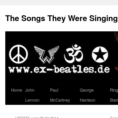
The Songs They Were Singin
Zum
Home
John
Paul
George
Rin
Inhalt
Lennon
McCartney
Harrison
Star
springen
←
UPDATE vom 25.02.2014
Sean