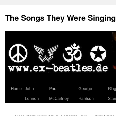
The Songs They Were Singin
Zum
Home
John
Paul
George
Rin
Inhalt
Lennon
McCartney
Harrison
Star
springen
←
Ringo Starrs neues Album „Postcards From
Ringo Starrs 