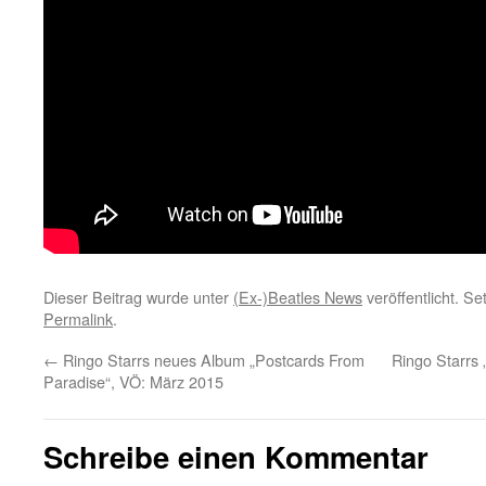
Dieser Beitrag wurde unter
(Ex-)Beatles News
veröffentlicht. S
Permalink
.
←
Ringo Starrs neues Album „Postcards From
Ringo Starrs 
Paradise“, VÖ: März 2015
Schreibe einen Kommentar