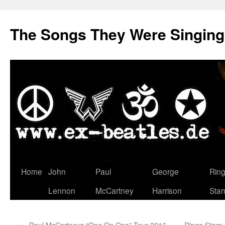
The Songs They Were Singin
Zum
Home
John
Paul
George
Rin
Inhalt
Lennon
McCartney
Harrison
Star
springen
←
Paul McCartneys “One On One”-Tour 2016 –
Ringo Starr: